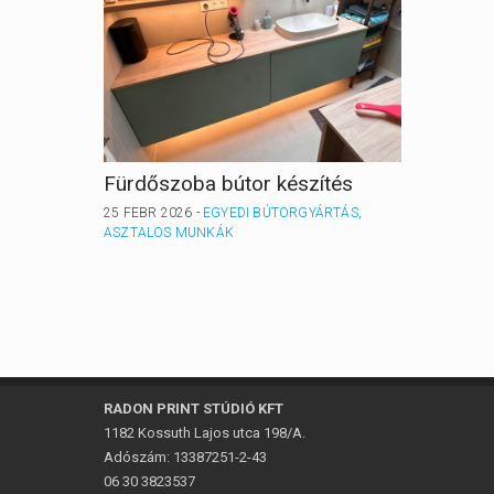
Fürdőszoba bútor készítés
Gardró
25 FEBR 2026 -
EGYEDI BÚTORGYÁRTÁS,
25 FEBR 
ASZTALOS MUNKÁK
ASZTAL
RADON PRINT STÚDIÓ KFT
1182 Kossuth Lajos utca 198/A.
Adószám: 13387251-2-43
06 30 3823537