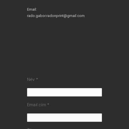
Email:
rado.gabor.radonprint@gmail.com
Név *
Email cím *