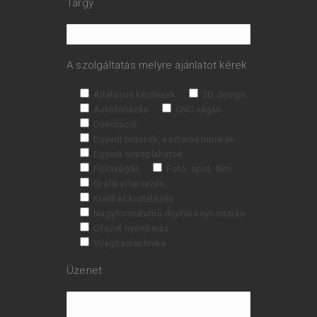
Tárgy
A szolgáltatás melyre ajánlatot kérek
Általános kérdések
3D design
Autófóliázás
CNC vágás
Dekoráció
Egyedi bútorok, asztalos munkák
Egyedi óriásplakátok
Fóliavágás
Fotó, spot, film
Grafikai tervezés
Kiállítás kivitelezés
Nagyformátumú digitális nyomtatás
Ofszet nyomtatás
Világítástechnika
Üzenet