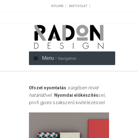
|
|
RÓLUNK
KAPCSOLAT
Menu -
Navigation
sürgősen rövid
Ofszet nyomtatás
határidővel
.
sel,
Nyomdai előkészítés
profi
gyors
szakszerű kivitelezéssel.