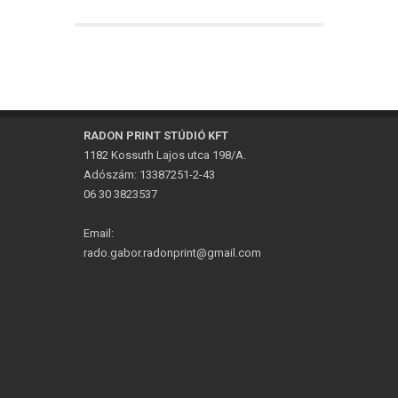
RADON PRINT STÚDIÓ KFT
1182 Kossuth Lajos utca 198/A.
Adószám: 13387251-2-43
06 30 3823537
Email:
rado.gabor.radonprint@gmail.com