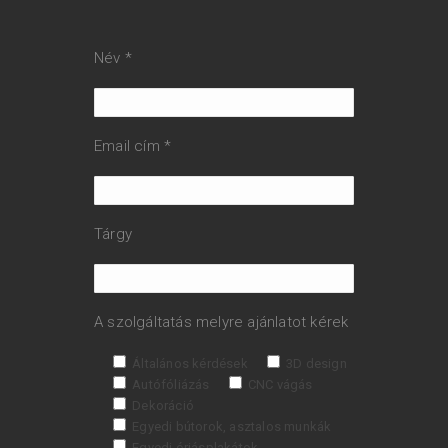
Név *
Email cím *
Tárgy
A szolgáltatás melyre ajánlatot kérek
Általános kérdések
3D design
Autófóliázás
CNC vágás
Dekoráció
Egyedi bútorok, asztalos munkák
Egyedi óriásplakátok