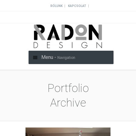
|
|
RÓLUNK
KAPCSOLAT
Menu -
Navigation
Portfolio
Archive