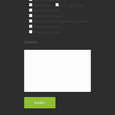
Fóliavágás
Fotó, spot, film
Grafikai tervezés
Kiállítás kivitelezés
Nagyformátumú digitális nyomtatás
Ofszet nyomtatás
Világítástechnika
Üzenet