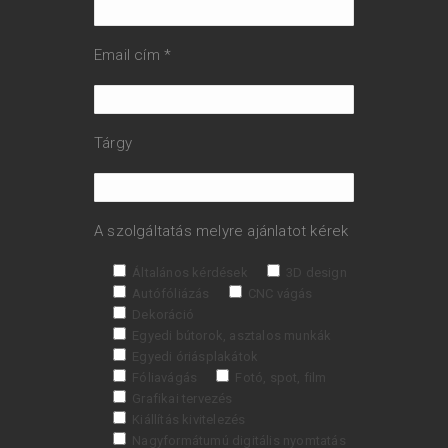
Email cím *
Tárgy
A szolgáltatás melyre ajánlatot kérek
Általános kérdések
3D design
Autófóliázás
CNC vágás
Dekoráció
Egyedi bútorok, asztalos munkák
Egyedi óriásplakátok
Fóliavágás
Fotó, spot, film
Grafikai tervezés
Kiállítás kivitelezés
Nagyformátumú digitális nyomtatás