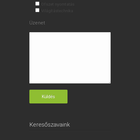
Ofszet nyomtatás
Világítástechnika
Üzenet
Keresőszavaink