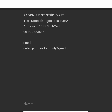
RADON PRINT STÚDIÓ KFT
1182 Kossuth Lajos utca 198/A.
Adószám: 13387251-2-43
06 30 3823537
Email:
rado.gabor.radonprint@gmail.com
Név *