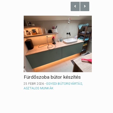
Fürdőszoba bútor készítés
Gardró
25 FEBR 2026 -
EGYEDI BÚTORGYÁRTÁS,
25 FEBR 
ASZTALOS MUNKÁK
ASZTAL