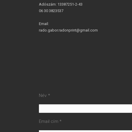
Adószám: 13387251-2-43
06 30 3823537
Email:
rado.gabor.radonprint@gmail.com
Név *
Email cím *