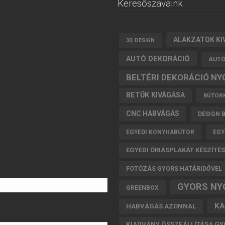
Keresőszavaink
ALAKZATOK KI
3D DESIGN
AUTÓ DEKORÁCIÓ
AUTÓ
BELTÉRI DEKORÁCIÓ N
BETŰK KIVÁGÁSA
BÚTORK
CNC HABVÁGÁS
DESIGN 
EGYEDI KONYHABÚTOR
EGY
EGYEDI ÓRIÁSPLAKÁT KÉSZÍTÉS
FOTÓZÁS GYORS HATÁRIDŐVEL
GYORS NY
GREENBOX
KA
HABVÁGÁS AZONNAL
KIADVÁNY ÖSSZEÁLLÍTÁSA G