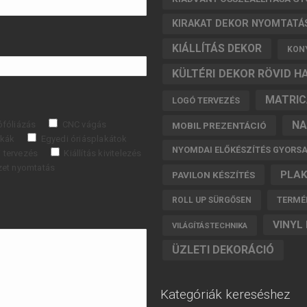
KIRAKAT DEKOR NYOMTATÁ
KIÁLLÍTÁS DEKOR
KONY
KÜLTÉRI DEKOR RÖVID H
MATRIC
LOGÓ TERVEZÉS
NA
ófóliázás
CNC vágás
MOBIL PREZENTÁCIÓ
nkák
Egyedi óriásplakátok
NYOMDAI ELŐKÉSZÍTÉS GYORS
i tervezés
Kiállítás kivitelezés
zet nyomtatás
PLA
PAVILON KÉSZÍTÉS
TERMÉ
ROLL UP SÜRGŐSEN
VINYL
VILÁGÍTÁSTECHNIKA
ÜZLETI DEKORÁCIÓ
Kategóriák kereséshez