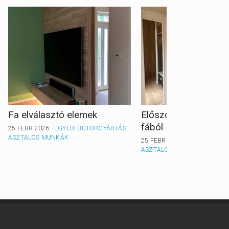
Fa elválasztó elemek
Előszobafal, kabát 
fából
25 FEBR 2026 -
EGYEDI BÚTORGYÁRTÁS,
ASZTALOS MUNKÁK
25 FEBR 2026 -
EGYEDI BÚTO
ASZTALOS MUNKÁK