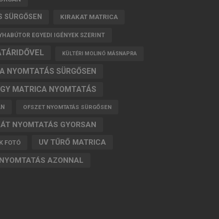
S SÜRGŐSEN
KIRAKAT MATRICA
HABÚTOR EGYEDI IGÉNYEK SZERINT
ATÁRIDŐVEL
KÜLTÉRI MOLINÓ MÁSNAPRA
A NYOMTATÁS SÜRGŐSEN
GY MATRICA NYOMTATÁS
AN
OFSZET NYOMTATÁS SÜRGŐSEN
KÁT NYOMTATÁS GYORSAN
UV TŰRŐ MATRICA
K FOTÓ
 NYOMTATÁS AZONNAL