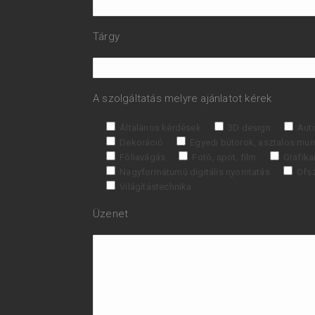
Tárgy
A szolgáltatás melyre ajánlatot kérek
Általános kérdések
3D design
Aut
Dekoráció
Egyedi bútorok, asztalos mu
Fóliavágás
Fotó, spot, film
Grafika
Nagyformátumú digitális nyomtatás
Ofs
Világítástechnika
Üzenet