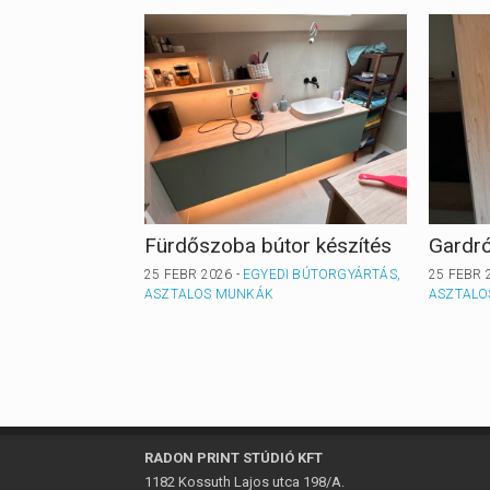
Fürdőszoba bútor készítés
Gardró
25 FEBR 2026 -
EGYEDI BÚTORGYÁRTÁS,
25 FEBR 
ASZTALOS MUNKÁK
ASZTALO
RADON PRINT STÚDIÓ KFT
1182 Kossuth Lajos utca 198/A.