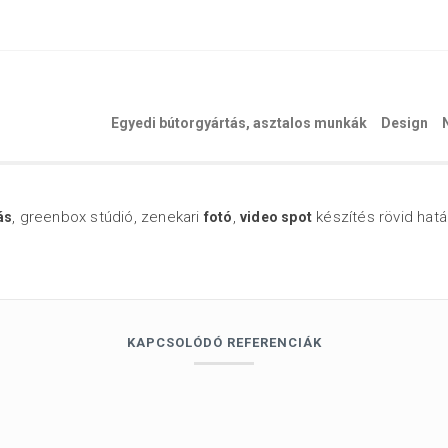
Egyedi bútorgyártás, asztalos munkák
Design
, greenbox stúdió, zenekari
,
készítés rövid hatá
ás
fotó
video spot
KAPCSOLÓDÓ REFERENCIÁK