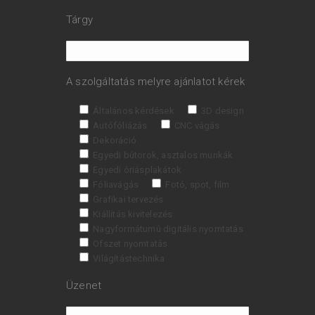
Tárgy
A szolgáltatás melyre ajánlatot kérek
Általános kérdések
3D design
Autófóliázás
CNC vágás
Dekoráció
Egyedi bútorok, asztalos munkák
Egyedi óriásplakátok
Fóliavágás
Fotó, spot, film
Grafikai tervezés
Kiállítás kivitelezés
Nagyformátumú digitális nyomtatás
Ofszet nyomtatás
Világítástechnika
Üzenet