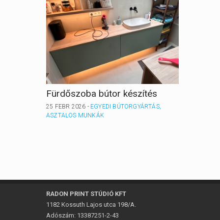
Fürdőszoba bútor készítés
Gardró
25 FEBR 2026 -
EGYEDI BÚTORGYÁRTÁS,
25 FEBR 
ASZTALOS MUNKÁK
ASZTAL
RADON PRINT STÚDIÓ KFT
1182 Kossuth Lajos utca 198/A.
Adószám: 13387251-2-43