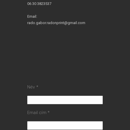
06 30 3823537
Email:
rado.gabor.radonprint@gmail.com
Név *
Email cím *