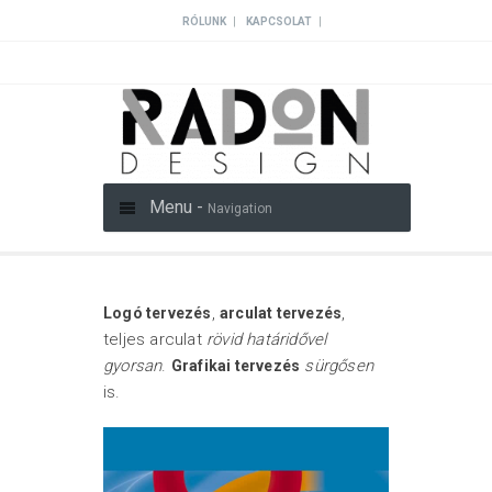
|
|
RÓLUNK
KAPCSOLAT
Menu -
Navigation
,
,
Logó tervezés
arculat tervezés
teljes arculat
rövid határidővel
gyorsan
.
sürgősen
Grafikai tervezés
is.