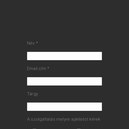
Név *
Email cím *
Tárgy
A szolgáltatás melyre ajánlatot kérek