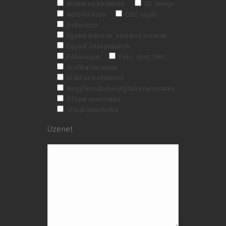
Általános kérdések
3D design
Autófóliázás
CNC vágás
Dekoráció
Egyedi bútorok, asztalos munkák
Egyedi óriásplakátok
Fóliavágás
Fotó, spot, film
Grafikai tervezés
Kiállítás kivitelezés
Nagyformátumú digitális nyomtatás
Ofszet nyomtatás
Világítástechnika
Üzenet