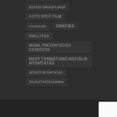
EGYEDI ÓRIÁSPLAKÁT
FOTÓ SPOT FILM
GRAFIKA
FÓLIAVÁGÁS
KIÁLLÍTÁS
MOBIL PREZENTÁCIÓS
ESZKÖZÖK
NAGY FORMÁTUMÚ DIGITÁLIS
NYOMTATÁS
OFSZET NYOMTATÁS
VILÁGÍTÁSTECHNIKA