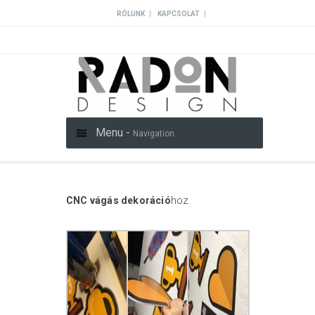
|
|
RÓLUNK
KAPCSOLAT
Menu -
Navigation
hoz.
CNC vágás dekoráció