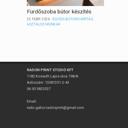
Fürdőszoba bútor készítés
Gardró
25 FEBR 2026 -
EGYEDI BÚTORGYÁRTÁS,
25 FEBR 
ASZTALOS MUNKÁK
ASZTAL
RADON PRINT STÚDIÓ KFT
1182 Kossuth Lajos utca 198/A.
Adószám: 13387251-2-43
06 30 3823537
Email:
rado.gabor.radonprint@gmail.com