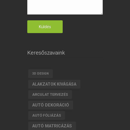
Keresőszavaink
3D DESIGN
ALAKZATOK KIVÁGÁSA
ARCULAT TERVEZÉS
AUTÓ DEKORÁCIÓ
AUTÓ FÓLIÁZÁS
AUTÓ MATRICÁZÁS