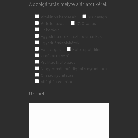
A szolgáltatás melyre ajánlatot kérek
Általános kérdések
3D design
Autófóliázás
CNC vágás
Dekoráció
Egyedi bútorok, asztalos munkák
Egyedi óriásplakátok
Fóliavágás
Fotó, spot, film
Grafikai tervezés
Kiállítás kivitelezés
Nagyformátumú digitális nyomtatás
Ofszet nyomtatás
Világítástechnika
Üzenet