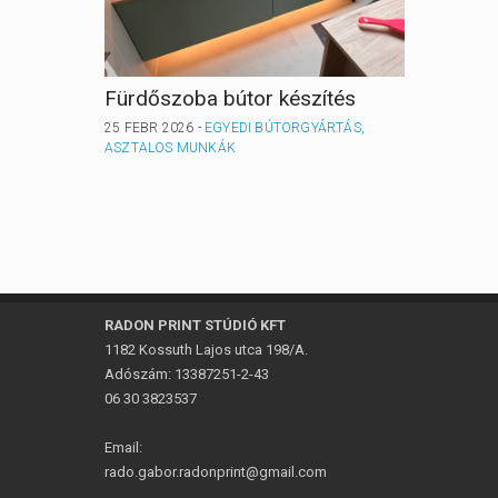
Fürdőszoba bútor készítés
Gardró
25 FEBR 2026 -
EGYEDI BÚTORGYÁRTÁS,
25 FEBR 
ASZTALOS MUNKÁK
ASZTAL
RADON PRINT STÚDIÓ KFT
1182 Kossuth Lajos utca 198/A.
Adószám: 13387251-2-43
06 30 3823537
Email:
rado.gabor.radonprint@gmail.com