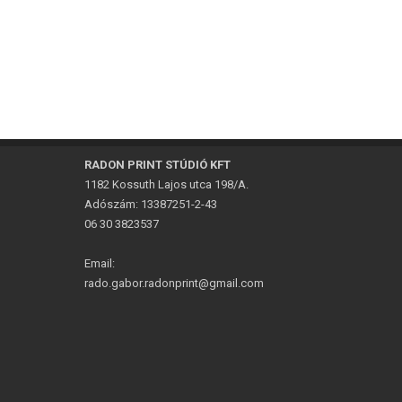
RADON PRINT STÚDIÓ KFT
1182 Kossuth Lajos utca 198/A.
Adószám: 13387251-2-43
06 30 3823537
Email:
rado.gabor.radonprint@gmail.com