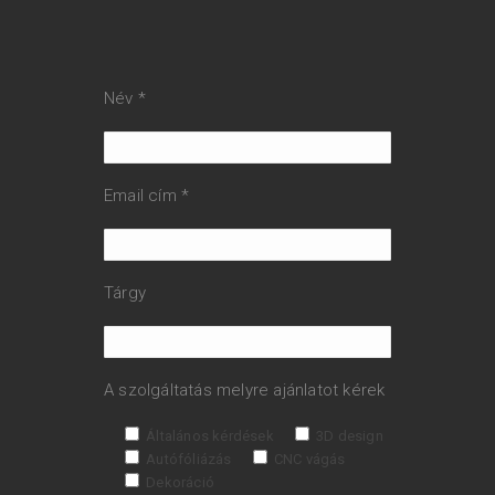
Név *
Email cím *
Tárgy
A szolgáltatás melyre ajánlatot kérek
Általános kérdések
3D design
Autófóliázás
CNC vágás
Dekoráció