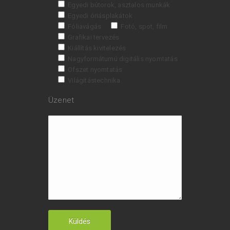
Egyedi bútorok, asztalos munkák
Egyedi óriásplakátok
Fóliavágás
Fotó, spot, film
Grafikai tervezés
Kiállítás kivitelezés
Nagyformátumú digitális nyomtatás
Ofszet nyomtatás
Világítástechnika
Üzenet