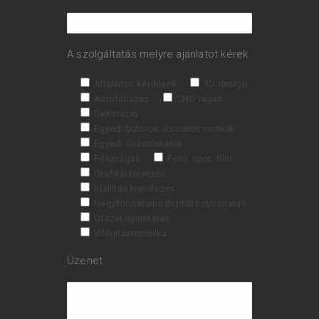
A szolgáltatás melyre ajánlatot kérek
Általános kérdések
3D design
Autófóliázás
CNC vágás
Dekoráció
Egyedi bútorok, asztalos munkák
Egyedi óriásplakátok
Fóliavágás
Fotó, spot, film
Grafikai tervezés
Kiállítás kivitelezés
Nagyformátumú digitális nyomtatás
Ofszet nyomtatás
Világítástechnika
Üzenet