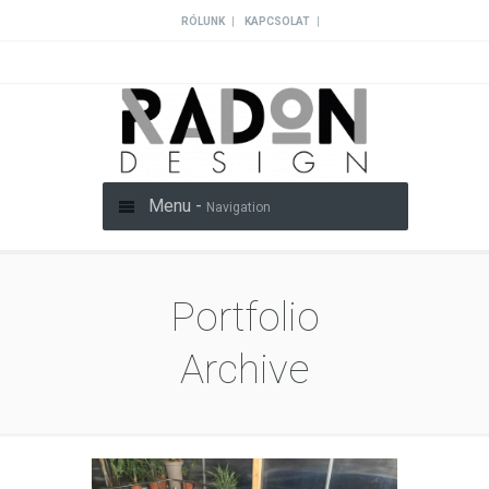
|
|
RÓLUNK
KAPCSOLAT
Menu -
Navigation
Portfolio
Archive