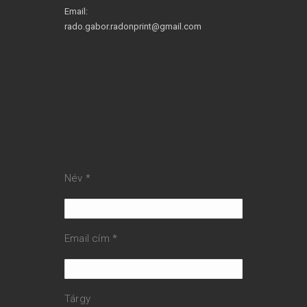
Email:
rado.gabor.radonprint@gmail.com
Név *
Email cím *
Tárgy