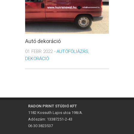
Autó dekoráció
01 FEBR 2022 -
AUTÓFÓLIÁZÁS
,
DEKORÁCIÓ
RADON PRINT STÚDIÓ KFT
1182 Kossuth Lajos utca 198/A.
Adószám: 13387251-2-43
06 30 3823537